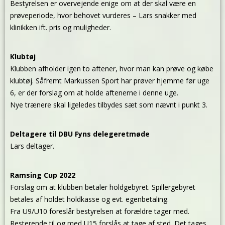
Bestyrelsen er overvejende enige om at der skal være en
prøveperiode, hvor behovet vurderes – Lars snakker med
klinikken ift. pris og muligheder.
Klubtøj
Klubben afholder igen to aftener, hvor man kan prøve og købe
klubtøj. Såfremt Markussen Sport har prøver hjemme før uge
6, er der forslag om at holde aftenerne i denne uge.
Nye trænere skal ligeledes tilbydes sæt som nævnt i punkt 3.
Deltagere til DBU Fyns delegeretmøde
Lars deltager.
Ramsing Cup 2022
Forslag om at klubben betaler holdgebyret. Spillergebyret
betales af holdet holdkasse og evt. egenbetaling.
Fra U9/U10 foreslår bestyrelsen at forældre tager med.
Resterende til og med U15 forslås at tage af sted. Det tages