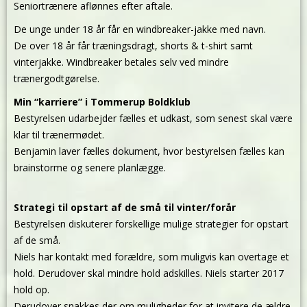
Seniortrænere aflønnes efter aftale.
De unge under 18 år får en windbreaker-jakke med navn.
De over 18 år får træningsdragt, shorts & t-shirt samt
vinterjakke. Windbreaker betales selv ved mindre
trænergodtgørelse.
Min “karriere” i Tommerup Boldklub
Bestyrelsen udarbejder fælles et udkast, som senest skal være
klar til trænermødet.
Benjamin laver fælles dokument, hvor bestyrelsen fælles kan
brainstorme og senere planlægge.
Strategi til opstart af de små til vinter/forår
Bestyrelsen diskuterer forskellige mulige strategier for opstart
af de små.
Niels har kontakt med forældre, som muligvis kan overtage et
hold. Derudover skal mindre hold adskilles. Niels starter 2017
hold op.
Derudover snakkes der om muligheder for at invitere de ældre