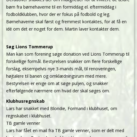
børn fra børnehaverne til en formiddag el. eftermiddag i
fodboldklubben, hvor der er fokus på fodbold og leg.
Børnehaverne skal først og fremmest kontaktes, for at få en
idé om det er noget for dem. Martin laver kontakter dem.
Søg Lions Tommerup
Man kan som forening søge donation ved Lions Tommerup til
forskellige formål. Bestyrelsen snakker om flere forskellige
forslag, eksempelvis nye 3-mands mål, til renoveringen,
højtalere til banen og omklædningsrum med mere.
Bestyrelsen er enige om at søge puljen, og snakker
efterfølgende nærmere om hvad der skal søges om.
Klubhusregnskab
Lars har snakket med Blondie, Formand i klubhuset, om
regnskabet i klubhuset.
TB gamle venner
Lars har fået en mail fra TB gamle venner, som er delt med