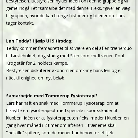
bestyrelsen. Bestyrelsen hylder idéen om denne gruppe og vil
gerne indgå i et ”samarbejde” med denne. F.eks. ”give” en væg
til gruppen, hvor de kan hænge historier og billeder op. Lars
tager kontakt.
Løn Teddy? Hjælp U19 tirsdag
Teddy kommer fremadrettet til at være en del af en trænerduo
til førsteholdet, dog stadig med Sten som cheftræner. Poul
Krog står for 2. holdets kampe.
Bestyrelsen diskuterer økonomien omkring hans løn og er
nået til enighed om nyt beløb.
Samarbejde med Tommerup Fysioterapi?
Lars har haft en snak med Tommerup Fysioterapi om at
tilknytte en fysioterapeut med speciale i sportsskader til
klubben. Idéen er at fysioterapeuten f.eks. møder i klubben en
gang hver måned i 2 timer om aftenen – trænerne skal
”indstille” spillere, som de mener har behov for et tjek.