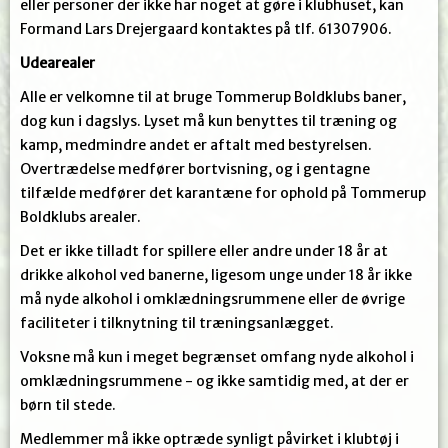
eller personer der ikke har noget at gøre i klubhuset, kan
Formand Lars Drejergaard kontaktes på tlf. 61307906.
Udearealer
Alle er velkomne til at bruge Tommerup Boldklubs baner,
dog kun i dagslys. Lyset må kun benyttes til træning og
kamp, medmindre andet er aftalt med bestyrelsen.
Overtrædelse medfører bortvisning, og i gentagne
tilfælde medfører det karantæne for ophold på Tommerup
Boldklubs arealer.
Det er ikke tilladt for spillere eller andre under 18 år at
drikke alkohol ved banerne, ligesom unge under 18 år ikke
må nyde alkohol i omklædningsrummene eller de øvrige
faciliteter i tilknytning til træningsanlægget.
V
oksne må kun i meget begrænset omfang nyde alkohol i
omklædningsrummene - og ikke samtidig med, at der er
børn til stede.
Medlemmer må ikke optræde synligt påvirket i klubtøj i