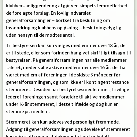
klubbens anliggender og afgør ved simpel stemmeflerhed
de forelagte forslag. En lovlig indvarslet
generalforsamling er – bortset fra beslutning om
lovændring og klubbens opløsning – beslutningsdygtig
uden hensyn til de mødtes antal.
Til bestyrelsen kan kun vælges medlemmer over 18 år, der
er til stede, eller som forinden har givet skriftligt tilsagn til
bestyrelsen. På generalforsamlingen har alle medlemmer
taleret, medens alle aktive medlemmer over 16 år, der har
været medlem af foreningen i de sidste 3 måneder før
generalforsamlingen, og som ikke er i kontingentrestance
stemmeret. Desuden har bestyrelsesmedlemmer, frivillige
ledere i foreningen samt forældre til aktive medlemmer
under 16 år stemmeret, i dette tilfælde og dog kun en
stemme pr. medlem.
Stemmeret kan kun udøves ved personligt fremmøde.
Adgang til generalforsamlingen og udøvelse af stemmeret
kan gøres afhængig af dokumentation for betalt