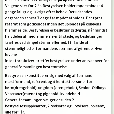
Valgene sker for 2 år. Bestyrelsen holder møde mindst 6
gange årligt og i øvrigt efter behov. Der udsendes
dagsorden senest 7 dage før mødet afholdes. Der føres
referat som godkendes inden det uploades på klubbens
hjemmeside. Bestyrelsen er beslutningsdygtig, når mindst
halvdelen af medlemmerne er til stede, og beslutninger
træffes ved simpel stemmeflerhed. I tilfælde af
stemmelighed er formandens stemme afgørende. Hvor
lovene
intet foreskriver, træffer bestyrelsen under ansvar over for
generalforsamlingen bestemmelse.
Bestyrelsen konstituerer sig med valg af formand,
næstformand, referent og 4 kontaktpersoner for
børn(drengehold), ungdom (drengehold), Senior-Oldboys-
Veteraner(mænd) og pigehold-kvindehold.
Generalforsamlingen vælger desuden 2
bestyrelsessuppleanter, 2 revisorer og 1 revisorsuppleant,
alle for 1 år.