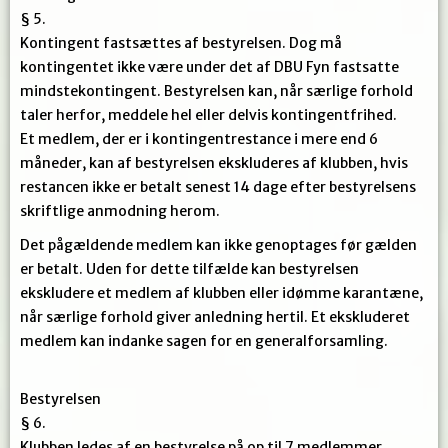
§ 5.
Kontingent fastsættes af bestyrelsen. Dog må
kontingentet ikke være under det af DBU Fyn fastsatte
mindstekontingent. Bestyrelsen kan, når særlige forhold
taler herfor, meddele hel eller delvis kontingentfrihed.
Et medlem, der er i kontingentrestance i mere end 6
måneder, kan af bestyrelsen ekskluderes af klubben, hvis
restancen ikke er betalt senest 14 dage efter bestyrelsens
skriftlige anmodning herom.
Det pågældende medlem kan ikke genoptages før gælden
er betalt. Uden for dette tilfælde kan bestyrelsen
ekskludere et medlem af klubben eller idømme karantæne,
når særlige forhold giver anledning hertil. Et ekskluderet
medlem kan indanke sagen for en generalforsamling.
Bestyrelsen
§ 6.
Klubben ledes af en bestyrelse på op til 7 medlemmer.