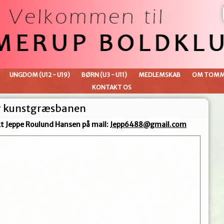
UNGDOM (U12 - U19)
BØRN (U3 - U11)
MEDLEMSKAB
OM TOMM
KONTAKT OS
r kunstgræsbanen
 Jeppe Roulund Hansen på mail:
Jepp6488@gmail.com