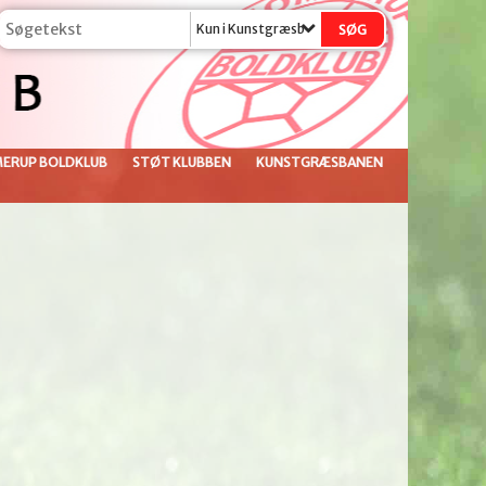
Kun i Kunstgræsbanen
ERUP BOLDKLUB
STØT KLUBBEN
KUNSTGRÆSBANEN