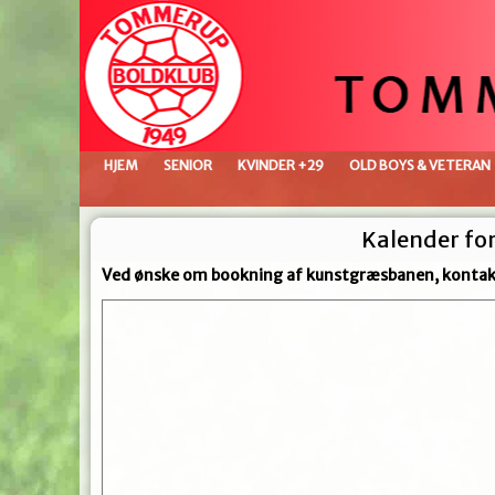
HJEM
SENIOR
KVINDER +29
OLD BOYS & VETERAN
Kalender fo
Ved ønske om bookning af kunstgræsbanen, kontakt