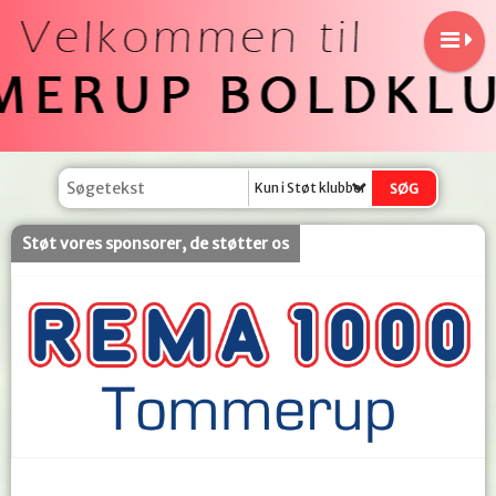
Kun i Støt klubben
Støt vores sponsorer, de støtter os