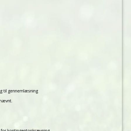
g til gennemlæsning
 nævnt.
 for kontingentopkrævning