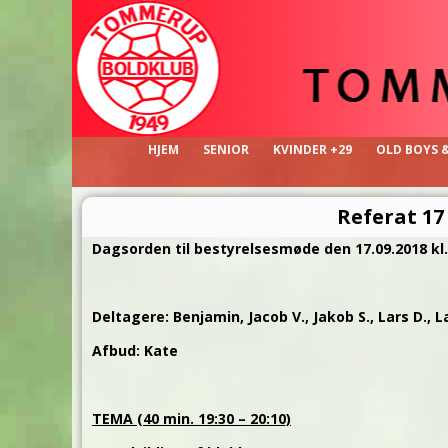
HJEM
SENIOR
KVINDER +29
OLD BOYS 
Referat 17
Dagsorden til bestyrelsesmøde den 17.09.2018 kl.
Deltagere: Benjamin, Jacob V., Jakob S., Lars D., L
Afbud: Kate
TEMA (40 min. 19:30 – 20:10)