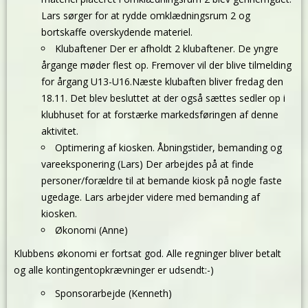
Lars sørger for at rydde omklædningsrum 2 og
bortskaffe overskydende materiel.
Klubaftener Der er afholdt 2 klubaftener. De yngre
årgange møder flest op. Fremover vil der blive tilmelding
for årgang U13-U16.Næste klubaften bliver fredag den
18.11. Det blev besluttet at der også sættes sedler op i
klubhuset for at forstærke markedsføringen af denne
aktivitet.
Optimering af kiosken. Åbningstider, bemanding og
vareeksponering (Lars) Der arbejdes på at finde
personer/forældre til at bemande kiosk på nogle faste
ugedage. Lars arbejder videre med bemanding af
kiosken.
Økonomi (Anne)
Klubbens økonomi er fortsat god. Alle regninger bliver betalt
og alle kontingentopkrævninger er udsendt:-)
Sponsorarbejde (Kenneth)