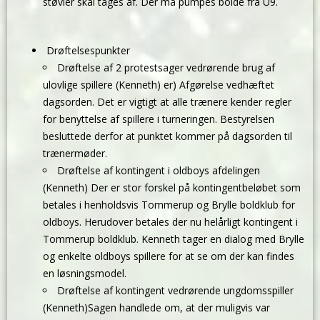
støvler skal tages af. Der må pumpes bolde fra U9.
Drøftelsespunkter
Drøftelse af 2 protestsager vedrørende brug af
ulovlige spillere (Kenneth) er) Afgørelse vedhæftet
dagsorden. Det er vigtigt at alle trænere kender regler
for benyttelse af spillere i turneringen. Bestyrelsen
besluttede derfor at punktet kommer på dagsorden til
trænermøder.
Drøftelse af kontingent i oldboys afdelingen
(Kenneth) Der er stor forskel på kontingentbeløbet som
betales i henholdsvis Tommerup og Brylle boldklub for
oldboys. Herudover betales der nu helårligt kontingent i
Tommerup boldklub. Kenneth tager en dialog med Brylle
og enkelte oldboys spillere for at se om der kan findes
en løsningsmodel.
Drøftelse af kontingent vedrørende ungdomsspiller
(Kenneth)Sagen handlede om, at der muligvis var