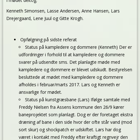
I mødet deltog:
Kenneth Simonsen, Lasse Andersen, Anne Hansen, Lars
Drejergaard, Lene Juul og Gitte Krogh.
Opfølgning på sidste referat
Status på kampledere og dommere (Kenneth)
Der er
udfordringer i forhold til at kampledere og dommere
svarer på udsendte sms. Det planlagte møde med
kampledere og dommere er blevet udskudt. Bestyrelsen
besluttede at mødet med kampledere og dommere
afholdes i februar/marts 2017. Lars og Kenneth er
ansvarlige for mødet.
Status på kunstgræsbane (Lars) Ifølge samtale med
Freddy Nielsen fra Assens kommune den 26/9 kører
baneprojektet som planlagt. Dog er der foretaget ekstra
dræning af bane i den side hvor der ofte står vand (mod
sort skur) og shockpatch er udskiftet. Lars har dog
været i kontakt med Freddy efter kraftigt regnvejr den