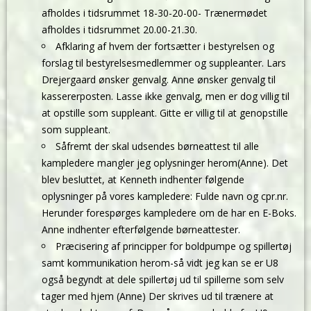
afholdes i tidsrummet 18-30-20-00- Trænermødet
afholdes i tidsrummet 20.00-21.30.
Afklaring af hvem der fortsætter i bestyrelsen og
forslag til bestyrelsesmedlemmer og suppleanter. Lars
Drejergaard ønsker genvalg. Anne ønsker genvalg til
kassererposten. Lasse ikke genvalg, men er dog villig til
at opstille som suppleant. Gitte er villig til at genopstille
som suppleant.
Såfremt der skal udsendes børneattest til alle
kampledere mangler jeg oplysninger herom(Anne). Det
blev besluttet, at Kenneth indhenter følgende
oplysninger på vores kampledere: Fulde navn og cpr.nr.
Herunder forespørges kampledere om de har en E-Boks.
Anne indhenter efterfølgende børneattester.
Præcisering af principper for boldpumpe og spillertøj
samt kommunikation herom-så vidt jeg kan se er U8
også begyndt at dele spillertøj ud til spillerne som selv
tager med hjem (Anne) Der skrives ud til trænere at