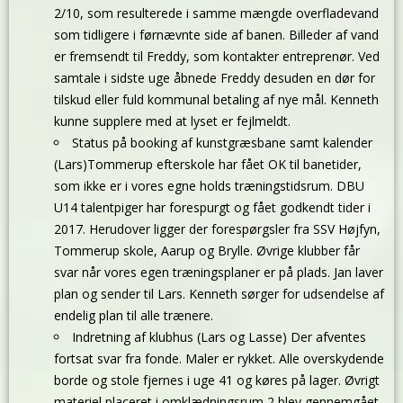
2/10, som resulterede i samme mængde overfladevand
som tidligere i førnævnte side af banen. Billeder af vand
er fremsendt til Freddy, som kontakter entreprenør. Ved
samtale i sidste uge åbnede Freddy desuden en dør for
tilskud eller fuld kommunal betaling af nye mål.
Kenneth
kunne supplere med at lyset er fejlmeldt.
Status på booking af kunstgræsbane samt kalender
(Lars)Tommerup efterskole har fået OK til banetider,
som ikke er i vores egne holds træningstidsrum. DBU
U14 talentpiger har forespurgt og fået godkendt tider i
2017. Herudover ligger der forespørgsler fra SSV Højfyn,
Tommerup skole, Aarup og Brylle. Øvrige klubber får
svar når vores egen træningsplaner er på plads. Jan laver
plan og sender til Lars. Kenneth sørger for udsendelse af
endelig plan til alle trænere.
Indretning af klubhus (Lars og Lasse) Der afventes
fortsat svar fra fonde. Maler er rykket. Alle overskydende
borde og stole fjernes i uge 41 og køres på lager. Øvrigt
materiel placeret i omklædningsrum 2 blev gennemgået.