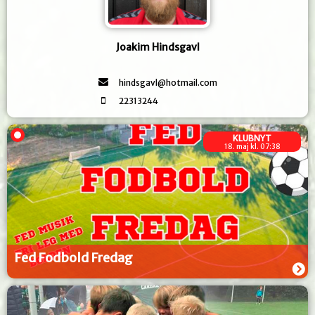
Joakim Hindsgavl
hindsgavl@hotmail.com
22313244
KLUBNYT
18. maj kl. 07:38
Fed Fodbold Fredag