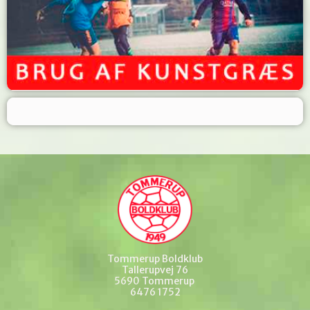
Tommerup Boldklub
Tallerupvej 76
5690 Tommerup
6476 1752