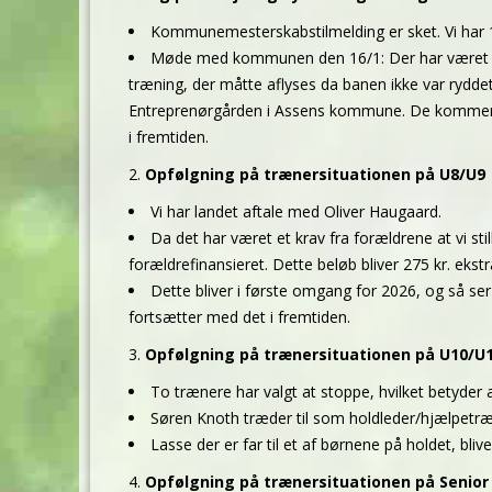
Kommunemesterskabstilmelding er sket. Vi har 1
Møde med kommunen den 16/1: Der har været p
træning, der måtte aflyses da banen ikke var rydde
Entreprenørgården i Assens kommune. De kommer d
i fremtiden.
Opfølgning på trænersituationen på U8/U9
Vi har landet aftale med Oliver Haugaard.
Da det har været et krav fra forældrene at vi sti
forældrefinansieret. Dette beløb bliver 275 kr. ekstr
Dette bliver i første omgang for 2026, og så se
fortsætter med det i fremtiden.
Opfølgning på trænersituationen på U10/U
To trænere har valgt at stoppe, hvilket betyder 
Søren Knoth træder til som holdleder/hjælpetræ
Lasse der er far til et af børnene på holdet, bliv
Opfølgning på trænersituationen på Senior 