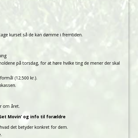
 tage kurset så de kan dømme i fremtiden.
ning
ldene på torsdag, for at høre hvilke ting de mener der skal
formål (12.500 kr.).
ubkassen.
er om året.
et Movin’ og info til forældre
 hvad det betyder konkret for dem.
.