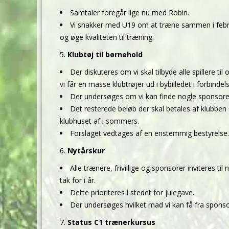
Samtaler foregår lige nu med Robin.
Vi snakker med U19 om at træne sammen i febr
og øge kvaliteten til træning.
Klubtøj til børnehold
Der diskuteres om vi skal tilbyde alle spillere t
vi får en masse klubtrøjer ud i bybilledet i forbind
Der undersøges om vi kan finde nogle sponsorere
Det resterede beløb der skal betales af klubben ska
klubhuset af i sommers.
Forslaget vedtages af en enstemmig bestyrelse.
Nytårskur
Alle trænere, frivillige og sponsorer inviteres t
tak for i år.
Dette prioriteres i stedet for julegave.
Der undersøges hvilket mad vi kan få fra sponso
Status C1 trænerkursus