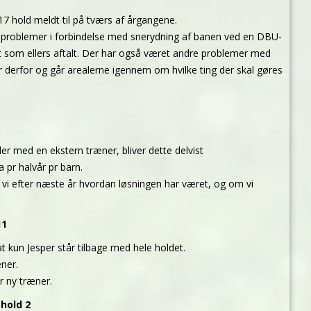
7 hold meldt til på tværs af årgangene.
roblemer i forbindelse med snerydning af banen ved en DBU-
t som ellers aftalt. Der har også været andre problemer med
erfor og går arealerne igennem om hvilke ting der skal gøres
ller med en ekstern træner, bliver dette delvist
a pr halvår pr barn.
r vi efter næste år hvordan løsningen har været, og om vi
11
at kun Jesper står tilbage med hele holdet.
ner.
er ny træner.
hold 2