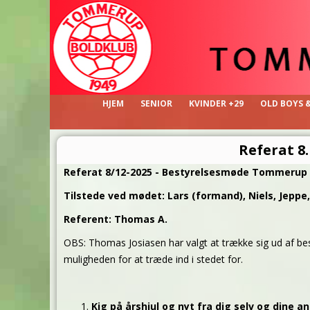
HJEM
SENIOR
KVINDER +29
OLD BOYS 
Referat 8
Referat 8/12-2025 - Bestyrelsesmøde Tommerup 
Tilstede ved mødet: Lars (formand), Niels, Jepp
Referent: Thomas A.
OBS: Thomas Josiasen har valgt at trække sig ud af bes
muligheden for at træde ind i stedet for.
Kig på årshjul og nyt fra dig selv og dine 