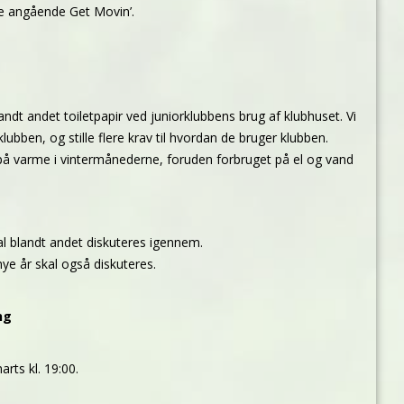
e angående Get Movin’.
andt andet toiletpapir ved juniorklubbens brug af klubhuset. Vi
klubben, og stille flere krav til hvordan de bruger klubben.
å varme i vintermånederne, foruden forbruget på el og vand
al blandt andet diskuteres igennem.
ye år skal også diskuteres.
ng
rts kl. 19:00.