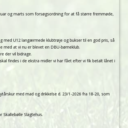
uar og marts som forsøgsordning for at få større fremmøde,
il og med U12 langærmede klubtrøje og bukser til en god pris, så
else med at vi nu er blevet en DBU-børneklub.
 der vil bidrage.
l findes i de ekstra midler vi har fået efter vi fik betalt lånet i
il nytårskur med mad og drikkelse d. 23/1-2026 fra 18-20, som
r Skallebølle Slagtehus.