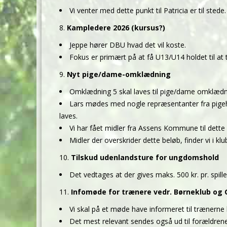
Vi venter med dette punkt til Patricia er til stede.
Kampledere 2026 (kursus?)
Jeppe hører DBU hvad det vil koste.
Fokus er primært på at få U13/U14 holdet til at
Nyt pige/dame-omklædning
Omklædning 5 skal laves til pige/dame omklæd
Lars mødes med nogle repræsentanter fra pigeho
laves.
Vi har fået midler fra Assens Kommune til dette 
Midler der overskrider dette beløb, finder vi i kl
Tilskud udenlandsture for ungdomshold
Det vedtages at der gives maks. 500 kr. pr. spill
Infomøde for trænere vedr. Børneklub og G
Vi skal på et møde have informeret til trænerne
Det mest relevant sendes også ud til forældrene