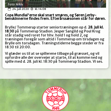
Foto: Arkiv
24. juli 2020
kl. 14:08
Copa Mundial'erne skal snart smøres, og Søren Lerby-
benskinnerne findes frem. Efterårssæsonen står for døren.
Brylle/ Tommerup starter seniortræningen op d.
28. juli kl.
18:30
på Tommerup Stadion. Jesper Sangild og Poul Krog
står stadig ved roret for hhv. hold 1 og hold 2, og
træningen foregår som altid i Tommerup om tirsdagen og
Brylle om torsdagen. Træningstiderne begge steder er fra
18:30 til 20:00.
Vi glæder os til at se spillerene tilbage på græsset, og vil
opfordre alle der overvejer at starte, til at komme ned og
spille med d. 28. juli kl. 18:30 på Tommerup Stadion. Vi ses.