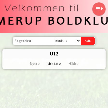
Kun i U12
U12
Nyere
Ældre
Side 1 af 0